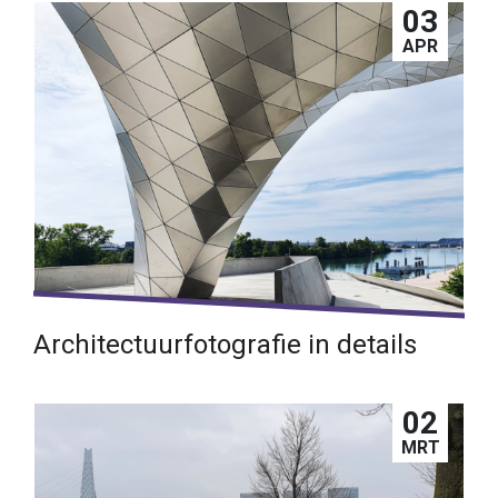
03
Lees verder →
APR
Architectuurfotografie in details
Materie, geometrie en lijnenspel
02
Lees verder →
MRT