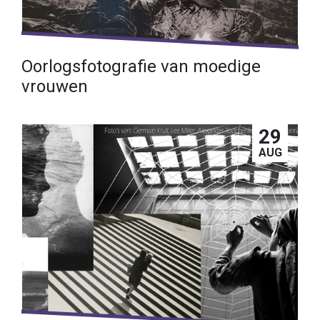
Oorlogsfotografie van moedige
vrouwen
Lees verder →
29
AUG