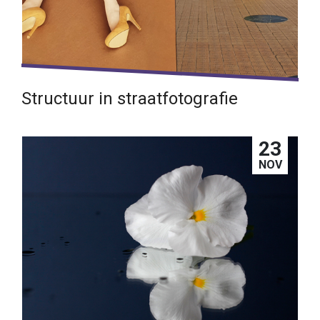
Structuur in straatfotografie
Bereid je voor op het juiste moment
23
Lees verder →
NOV