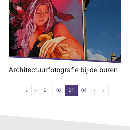
Architectuurfotografie bij de buren
Een korte fotovakantie in België
«
‹
01
02
03
04
›
»
Lees verder →