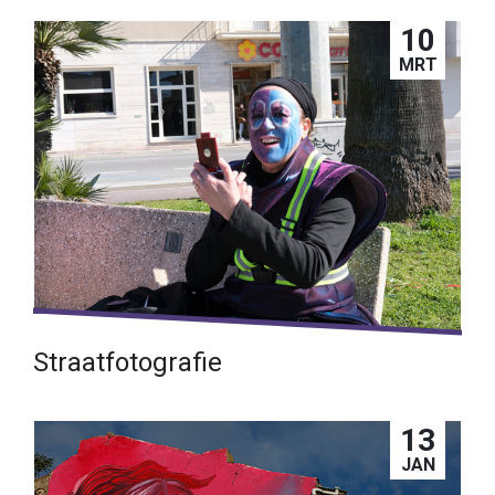
10
Lees verder →
MRT
Straatfotografie
Tips hoe je mensen fotografeert op straat
13
Lees verder →
JAN