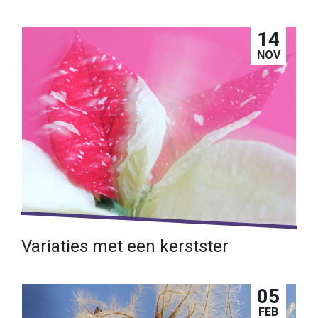
Oude foto's met nieuwe accenten
14
Lees verder →
NOV
Variaties met een kerstster
Eén onderwerp op verschillende manieren fotograferen
05
Lees verder →
FEB